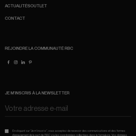
ACTUALITÉS
OUTLET
CONTACT
REJOINDRE LA COMMUNAUTÉ RBC
JE M’INSCRIS À LA NEWSLETTER
En cliquant sur “Je m’inscris”, vous acceptez de recevoir des communications et des formes
d’engagement de la part de RBC via les coordonnées collectées dans le formulaire. Vos données