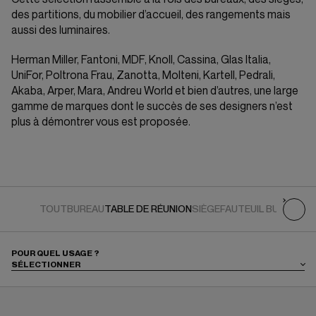
des partitions, du mobilier d’accueil, des rangements mais
aussi des luminaires.
Herman Miller, Fantoni, MDF, Knoll, Cassina, Glas Italia,
UniFor, Poltrona Frau, Zanotta, Molteni, Kartell, Pedrali,
Akaba, Arper, Mara, Andreu World et bien d’autres, une large
gamme de marques dont le succès de ses designers n’est
plus à démontrer vous est proposée.
TOUT
BUREAU
TABLE DE RÉUNION
SIÈGE
FAUTEUIL BUREAUX
P
POUR QUEL USAGE ?
SÉLECTIONNER
FIXE
HAUTE