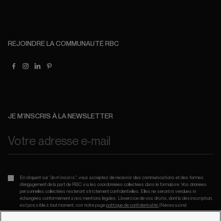
REJOINDRE LA COMMUNAUTÉ RBC
JE M’INSCRIS À LA NEWSLETTER
En cliquant sur “Je m’inscris”, vous acceptez de recevoir des communications et des formes
d’engagement de la part de RBC via les coordonnées collectées dans le formulaire. Vos données
personnelles collectées resteront strictement confidentielles. Elles ne seront ni vendues ni
échangées conformément à nos mentions légales. L’exercice de vos droits, dont la désinscription,
est possible à tout moment, voir notre page
politique de confidentialité.
(Nécessaire)