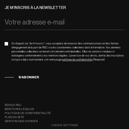
JE M’INSCRIS À LA NEWSLETTER
En cliquant sur “Je m’inscris”, vous acceptez de recevoir des communications et des formes
d’engagement de la part de RBC via les coordonnées collectées dans le formulaire. Vos données
personnelles collectées resteront strictement confidentielles. Elles ne seront ni vendues ni
échangées conformément à nos mentions légales. L’exercice de vos droits, dont la désinscription,
est possible à tout moment, voir notre page
politique de confidentialité.
(Required)
S'ABONNER
©2022 RBC
MENTIONS LÉGALES
POLITIQUE DE CONFIDENTIALITÉ
PLAN DU SITE
GESTION DES COOKIES
COOKIE SETTINGS