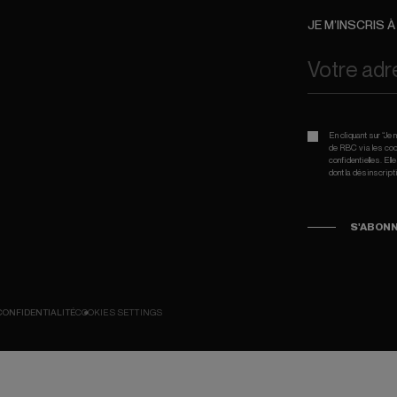
JE M’INSCRIS 
En cliquant sur “J
de RBC via les coor
confidentielles. El
dont la désinscript
S'ABON
CONFIDENTIALITÉ
COOKIES SETTINGS