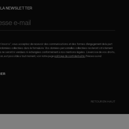
À LA NEWSLETTER
e m’inscris”, vous acceptez de recevoir des communications et des formes d’engagement de la part
données collectées dans le formulaire. Vos données personnelles collectées resteront strictement
les ne seront ni vendues ni échangées conformément à nos mentions légales. L’exercice de vos droits,
ion, est possible à tout moment, voir notre page
politique de confidentialité.
(Nécessaire)
NER
RETOUR EN HAUT