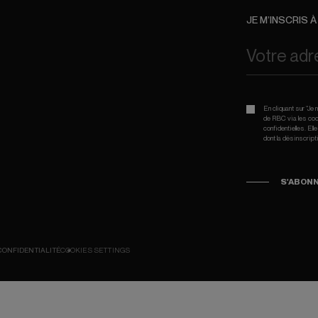
JE M’INSCRIS 
En cliquant sur “J
de RBC via les coor
confidentielles. El
dont la désinscript
S'ABON
CONFIDENTIALITÉ
COOKIES SETTINGS