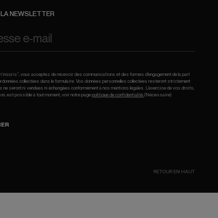
À LA NEWSLETTER
e m’inscris”, vous acceptez de recevoir des communications et des formes d’engagement de la part
données collectées dans le formulaire. Vos données personnelles collectées resteront strictement
les ne seront ni vendues ni échangées conformément à nos mentions légales. L’exercice de vos droits,
ion, est possible à tout moment, voir notre page
politique de confidentialité.
(Nécessaire)
NER
RETOUR EN HAUT