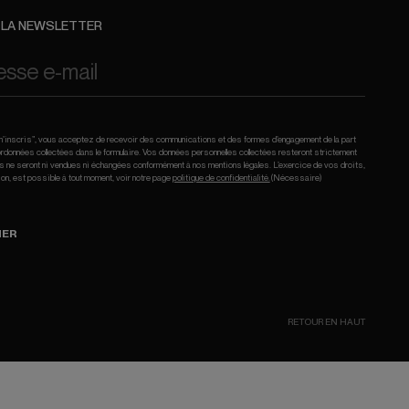
À LA NEWSLETTER
e m’inscris”, vous acceptez de recevoir des communications et des formes d’engagement de la part
données collectées dans le formulaire. Vos données personnelles collectées resteront strictement
les ne seront ni vendues ni échangées conformément à nos mentions légales. L’exercice de vos droits,
ion, est possible à tout moment, voir notre page
politique de confidentialité.
(Nécessaire)
NER
RETOUR EN HAUT