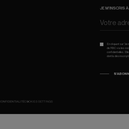
JE M’INSCRIS 
En cliquant sur “J
de RBC via les coor
confidentielles. El
dont la désinscript
S'ABON
CONFIDENTIALITÉ
COOKIES SETTINGS