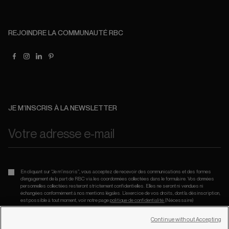
REJOINDRE LA COMMUNAUTÉ RBC
JE M’INSCRIS À LA NEWSLETTER
En cliquant sur “Je m’inscris”, vous acceptez de recevoir des communications et des formes
d’engagement de la part de RBC via les coordonnées collectées dans le formulaire. Vos données
personnelles collectées resteront strictement confidentielles. Elles ne seront ni vendues ni
échangées conformément à nos mentions légales. L’exercice de vos droits, dont la désinscription,
est possible à tout moment, voir notre page
politique de confidentialité.
(Nécessaire)
Continue without Accepting