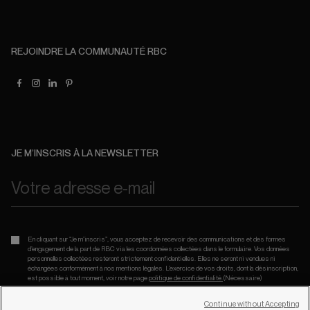
REJOINDRE LA COMMUNAUTÉ RBC
JE M’INSCRIS À LA NEWSLETTER
En cliquant sur “Je m’inscris”, vous acceptez de recevoir des communications et des formes
d’engagement de la part de RBC via les coordonnées collectées dans le formulaire. Vos données
personnelles collectées resteront strictement confidentielles. Elles ne seront ni vendues ni
échangées conformément à nos mentions légales. L’exercice de vos droits, dont la désinscription,
est possible à tout moment, voir notre page
politique de confidentialité.
(Nécessaire)
Continue without Accepting