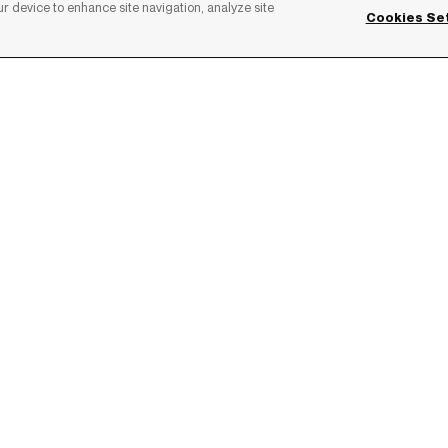
ur device to enhance site navigation, analyze site
Cookies Se
En cliquant sur “J
de RBC via les coor
confidentielles. El
dont la désinscript
S'ABON
CONFIDENTIALITÉ
COOKIES SETTINGS