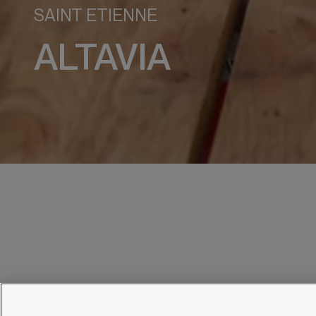
SAINT ETIENNE
ALTAVIA
À PROPOS
EMPLOI
PRODUITS
PRESSE
ACTUALITÉS
OUTLET
CONTACT