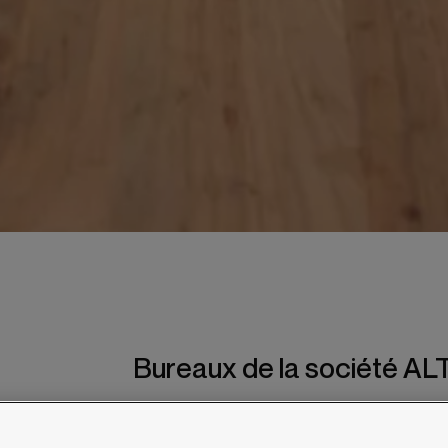
REJOINDRE LA
JE M’INSCRIS 
Bureaux de la société AL