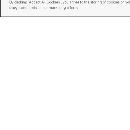
By clicking “Accept All Cookies”, you agree to the storing of cookies on yo
usage, and assist in our marketing efforts.
©2023 RBC
CGV (BTOB)
CGV (BTOC)
POLITIQUE DE 