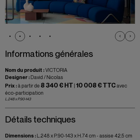
Informations générales
Nom du produit :
VICTORIA
Designer :
David / Nicolas
8 340 € HT
10 008 € TTC
Prix :
à partir de
|
avec
éco-participation
L.248 x P.90-143
Détails techniques
Dimensions :
L.248 x P.90-143 x H.74 cm - assise 42,5 cm