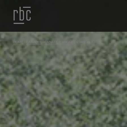
HOME
»
CANAPÉS
»
CANAPÉ D'ANGLE
»
STANDALTO