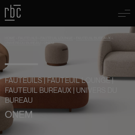
HOME
»
FAUTEUILS
»
FAUTEUIL LOUNGE
»
FAUTEUIL BUREAUX
»
UNIVERS DU BUREAU
»
ONEM
FAUTEUILS | FAUTEUIL LOUNGE |
FAUTEUIL BUREAUX | UNIVERS DU
BUREAU
ONEM