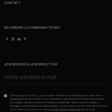
CONTACT
REJOINDRE LA COMMUNAUTÉ RBC
JE M’INSCRIS À LA NEWSLETTER
En cliquant sur “Je m’inscris”, vous acceptez de recevoir des communications et des formes
d’engagement de la part de RBC via les coordonnées collectées dans le formulaire. Vos données
personnelles collectées resteront strictement confidentielles. Elles ne seront ni vendues ni
échangées conformément à nos mentions légales. L’exercice de vos droits, dont la désinscription,
est possible à tout moment, voir notre page
politique de confidentialité.
(Nécessaire)