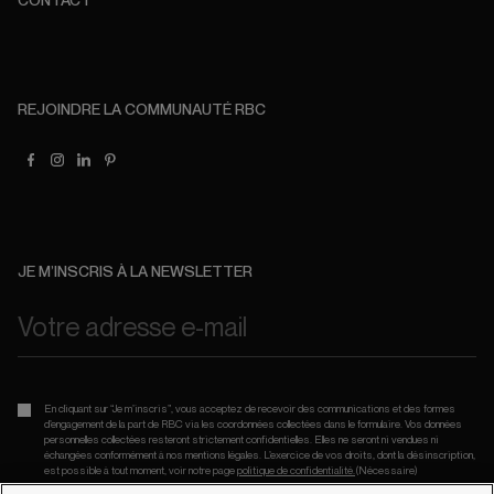
REJOINDRE LA COMMUNAUTÉ RBC
JE M’INSCRIS À LA NEWSLETTER
En cliquant sur “Je m’inscris”, vous acceptez de recevoir des communications et des formes
d’engagement de la part de RBC via les coordonnées collectées dans le formulaire. Vos données
personnelles collectées resteront strictement confidentielles. Elles ne seront ni vendues ni
échangées conformément à nos mentions légales. L’exercice de vos droits, dont la désinscription,
est possible à tout moment, voir notre page
politique de confidentialité.
(Nécessaire)