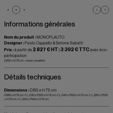
Informations générales
Nom du produit :
MONOPLAUTO
Designer :
Paolo Cappello & Simone Sabatti
2 827 € HT
3 392 € TTC
Prix :
à partir de
|
avec éco-
participation
D.155 x H.75 cm - noyer canaletto
Détails techniques
Dimensions :
D.155 x H.75 cm
D.180 x H.75 cm // L.200 x P.130 x H.75 cm // L.240 x P.130 x H.75 cm // L.260 x P.130
x H.75 cm // L.300 x P.140 x H.75 cm