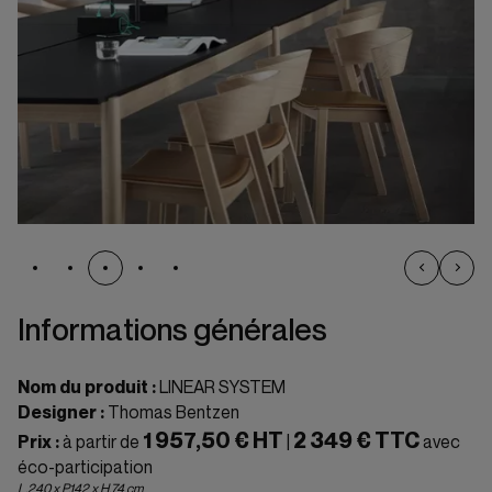
Informations générales
Nom du produit :
LINEAR SYSTEM
Designer :
Thomas Bentzen
1 957,50 € HT
2 349 € TTC
Prix :
à partir de
|
avec
éco-participation
L.240 x P.142 x H.74 cm