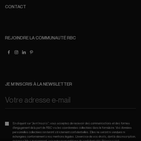
CONTACT
REJOINDRE LA COMMUNAUTÉ RBC
JE M’INSCRIS À LA NEWSLETTER
En cliquant sur “Je m’inscris”, vous acceptez de recevoir des communications et des formes
d’engagement de la part de RBC via les coordonnées collectées dans le formulaire. Vos données
personnelles collectées resteront strictement confidentielles. Elles ne seront ni vendues ni
échangées conformément à nos mentions légales. L’exercice de vos droits, dont la désinscription,
est possible à tout moment, voir notre page
politique de confidentialité.
(Nécessaire)