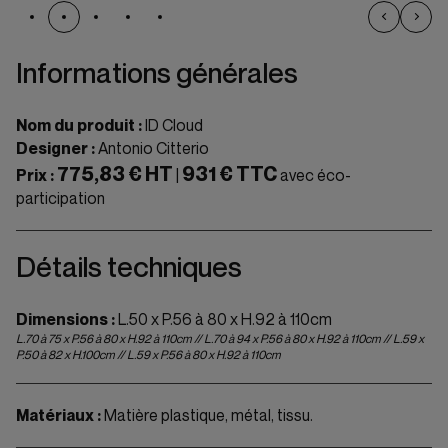
Informations générales
Nom du produit :
ID Cloud
Designer :
Antonio Citterio
775,83 € HT
931 € TTC
Prix :
|
avec éco-
participation
Détails techniques
Dimensions :
L.50 x P.56 à 80 x H.92 à 110cm
L.70 à 75 x P.56 à 80 x H.92 à 110cm // L.70 à 94 x P.56 à 80 x H.92 à 110cm // L.59 x
P.50 à 82 x H.100cm // L.59 x P.56 à 80 x H.92 à 110cm
Matériaux :
Matière plastique, métal, tissu.