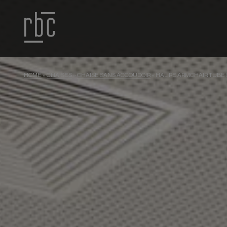
HOME
»
CHAISES
»
CHAISE SANS ACCOUDOIR
»
HAL RE ARMCHAIR TUBE