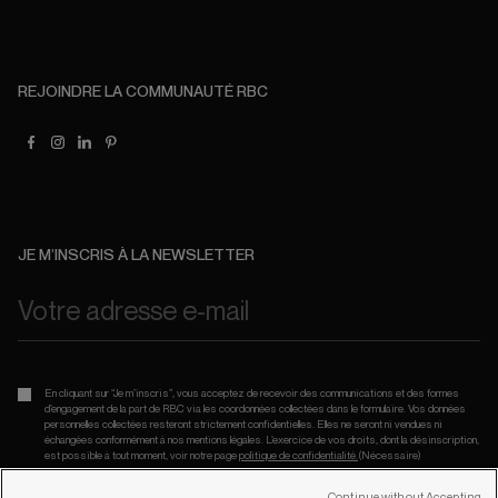
REJOINDRE LA COMMUNAUTÉ RBC
JE M’INSCRIS À LA NEWSLETTER
En cliquant sur “Je m’inscris”, vous acceptez de recevoir des communications et des formes
d’engagement de la part de RBC via les coordonnées collectées dans le formulaire. Vos données
personnelles collectées resteront strictement confidentielles. Elles ne seront ni vendues ni
échangées conformément à nos mentions légales. L’exercice de vos droits, dont la désinscription,
est possible à tout moment, voir notre page
politique de confidentialité.
(Nécessaire)
Continue without Accepting