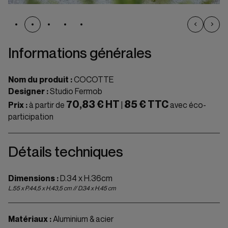
Informations générales
Nom du produit :
COCOTTE
Designer :
Studio Fermob
70,83 € HT
85 € TTC
Prix :
à partir de
|
avec éco-
participation
Détails techniques
Dimensions :
D.34 x H.36cm
L.55 x P.44,5 x H.43,5 cm // D.34 x H.45 cm
Matériaux :
Aluminium & acier