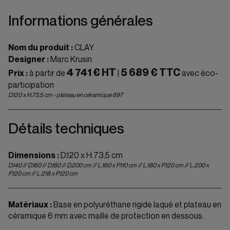
Informations générales
Nom du produit :
CLAY
Designer :
Marc Krusin
4 741 € HT
5 689 € TTC
Prix :
à partir de
|
avec éco-
participation
D.120 x H.73,5 cm - plateau en céramique 697
Détails techniques
Dimensions :
D.120 x H.73,5 cm
D.140 // D.160 // D.180 // D.200 cm // L.160 x P.110 cm // L.180 x P.120 cm // L.200 x
P.120 cm // L.218 x P.120 cm
Matériaux :
Base en polyuréthane rigide laqué et plateau en
céramique 6 mm avec maille de protection en dessous.