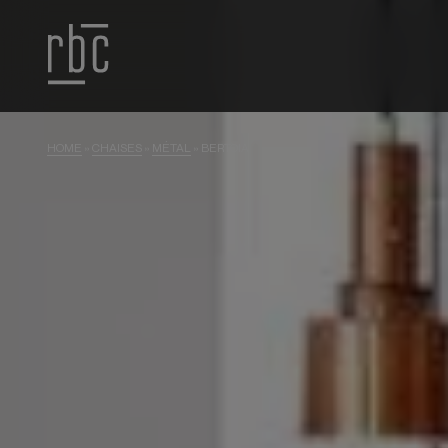
HOME
»
CHAISES
»
MÉTAL
»
BERTOIA