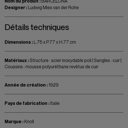
Nom du produit :
BARCELONA
Designer :
Ludwig Mies van der Rohe
Détails techniques
Dimensions :
L.75 x P.77 x H.77 cm
Matériaux :
Structure : acier inoxydable poli | Sangles : cuir |
Coussins : mousse polyuréthane revêtus de cuir
Année de création :
1929
Pays de fabrication :
Italie
Marque :
Knoll